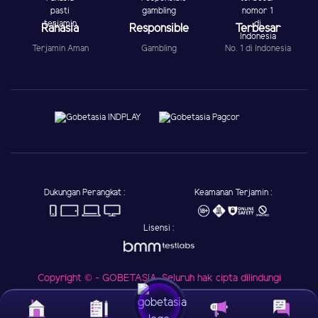
Rahasia
Responsible
Terbesar
Terjamin Aman
Gambling
No. 1 di Indonesia
Dukungan Perangkat :
Keamanan Terjamin :
Lisensi :
Copyright © - GOBETASIA. Seluruh hak cipta dilindungi