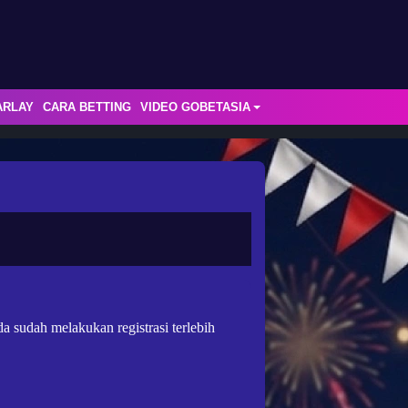
ARLAY
CARA BETTING
VIDEO GOBETASIA
a sudah melakukan registrasi terlebih