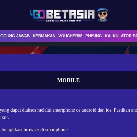
NGGUNG JAWAB
KEBIJAKAN
VOUCHER88
PHISING
KALKULATOR P
MOBILE
ng dapat diakses melalui smartphone os android dan ios, Pastikan and
ikut.
lui aplikasi browser di smartphone